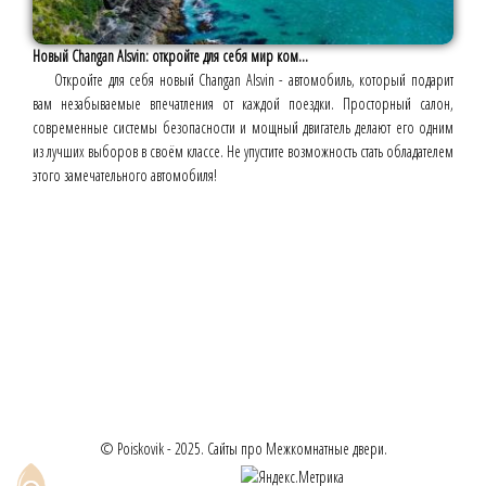
Новый Changan Alsvin: откройте для себя мир ком...
Откройте для себя новый Changan Alsvin - автомобиль, который подарит
вам незабываемые впечатления от каждой поездки. Просторный салон,
современные системы безопасности и мощный двигатель делают его одним
из лучших выборов в своём классе. Не упустите возможность стать обладателем
этого замечательного автомобиля!
© Poiskovik - 2025. Сайты про Межкомнатные двери.