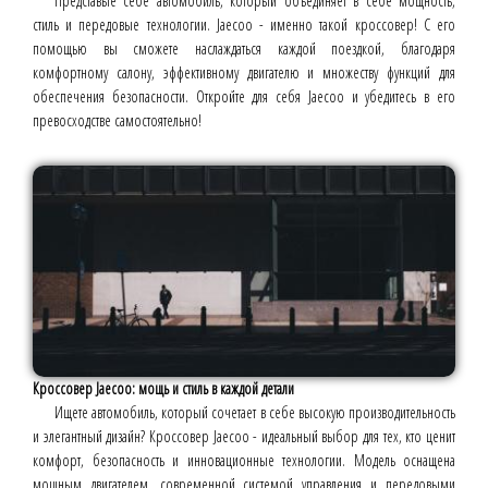
Представьте себе автомобиль, который объединяет в себе мощность,
стиль и передовые технологии. Jaecoo - именно такой кроссовер! С его
помощью вы сможете наслаждаться каждой поездкой, благодаря
комфортному салону, эффективному двигателю и множеству функций для
обеспечения безопасности. Откройте для себя Jaecoo и убедитесь в его
превосходстве самостоятельно!
Кроссовер Jaecoo: мощь и стиль в каждой детали
Ищете автомобиль, который сочетает в себе высокую производительность
и элегантный дизайн? Кроссовер Jaecoo - идеальный выбор для тех, кто ценит
комфорт, безопасность и инновационные технологии. Модель оснащена
мощным двигателем, современной системой управления и передовыми