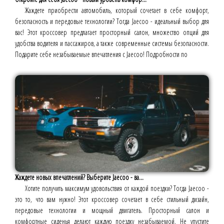
Жаждете приобрести автомобиль, который сочетает в себе комфорт,
безопасность и передовые технологии? Тогда Jaecoo - идеальный выбор для
вас! Этот кроссовер предлагает просторный салон, множество опций для
удобства водителя и пассажиров, а также современные системы безопасности.
Подарите себе незабываемые впечатления с Jaecoo! Подробности по
Жаждете новых впечатлений? Выберите Jaecoo - ва...
Хотите получить максимум удовольствия от каждой поездки? Тогда Jaecoo -
это то, что вам нужно! Этот кроссовер сочетает в себе стильный дизайн,
передовые технологии и мощный двигатель. Просторный салон и
комфортные сиденья делают каждую поездку незабываемой. Не упустите