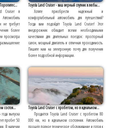
Торопитес...
Toyota Land Cruiser - ваш верный спутник в любы...
d Cruiser в
Хотите приобрести надёжный и
 Автомобиль
комфортабельный автомобиль для путешествий?
и не требует
Тогда вам подойдёт Toyota Land Cruiser! Этот
учения более
внедорожник обладает всеми необходимыми
ии просмотра
качествами для длительных поездок: просторный
размышление
салон, мощный двигатель и отличная проходимость.
Пишите нам на электронную почту для получения
более подробной информации.
ом состоя...
Toyota Land Cruiser с пробегом, но в идеальном...
5 года выпуска
Продаётся Toyota Land Cruiser с пробегом 80
еет пробег 50
000 км, но в идеальном состоянии. Автомобиль
ции. В наличии
прошёл полное техническое обслуживание и готов к