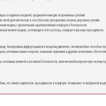
старых и надёжных моделей, предназначенная для экстремальных условий.
ная своей долговечностью и способностью преодолевать сложные дорожные условия.
нная модель с улучшенными характеристиками комфорта и безопасности.
данный момент модель, сочетающая в себе роскошь, комфорт и высокую проходимость.
воду, блокировкам дифференциалов и мощному двигателю, эти автомобили способны прео
ны системами климат-контроля, кожаными сиденьями и другими элементами, обеспечиваю
 системами активной и пассивной безопасности, включая антиблокировочную систему торм
мобиль, это символ надёжности, проходимости и комфорта. Независимо от выбранной моде