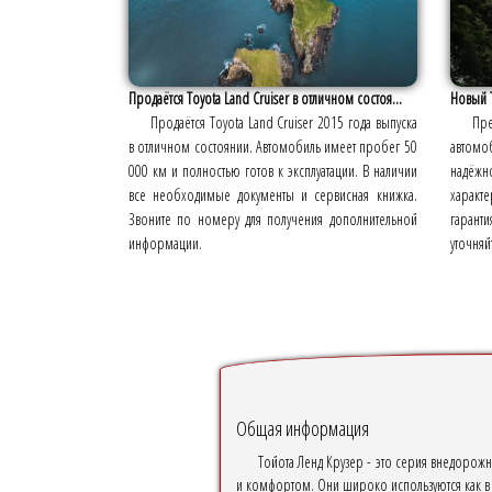
Продаётся Toyota Land Cruiser в отличном состоя...
Новый T
Продаётся Toyota Land Cruiser 2015 года выпуска
Пре
в отличном состоянии. Автомобиль имеет пробег 50
автомо
000 км и полностью готов к эксплуатации. В наличии
надёж
все необходимые документы и сервисная книжка.
характ
Звоните по номеру для получения дополнительной
гаранти
информации.
уточняй
Общая информация
Тойота Ленд Крузер - это серия внедоро
и комфортом. Они широко используются как в г