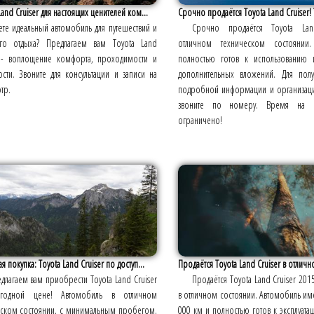
Land Cruiser для настоящих ценителей ком...
Срочно продаётся Toyota Land Cruiser! 
те идеальный автомобиль для путешествий и
Срочно продаётся Toyota Lan
ого отдыха? Предлагаем вам Toyota Land
отличном техническом состоянии.
r - воплощение комфорта, проходимости и
полностью готов к использованию 
сти. Звоните для консультации и записи на
дополнительных вложений. Для пол
тр.
подробной информации и организац
звоните по номеру. Время на 
ограничено!
я покупка: Toyota Land Cruiser по доступ...
Продаётся Toyota Land Cruiser в отличн
длагаем вам приобрести Toyota Land Cruiser
Продаётся Toyota Land Cruiser 201
годной цене! Автомобиль в отличном
в отличном состоянии. Автомобиль им
еском состоянии, с минимальным пробегом.
000 км и полностью готов к эксплуата