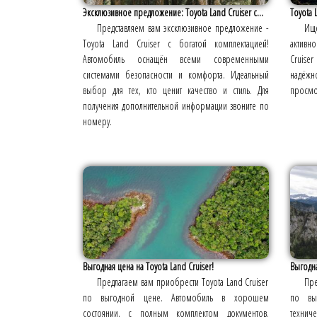
Эксклюзивное предложение: Toyota Land Cruiser с...
Toyota 
Представляем вам эксклюзивное предложение -
Ище
Toyota Land Cruiser с богатой комплектацией!
активн
Автомобиль оснащён всеми современными
Cruise
системами безопасности и комфорта. Идеальный
надёжно
выбор для тех, кто ценит качество и стиль. Для
просмо
получения дополнительной информации звоните по
номеру.
Выгодная цена на Toyota Land Cruiser!
Выгодна
Предлагаем вам приобрести Toyota Land Cruiser
Пре
по выгодной цене. Автомобиль в хорошем
по вы
состоянии, с полным комплектом документов.
технич