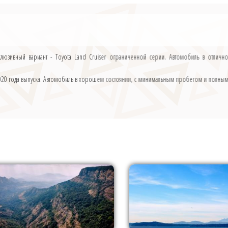
склюзивный вариант - Toyota Land Cruiser ограниченной серии. Автомобиль в отлич
r 2020 года выпуска. Автомобиль в хорошем состоянии, с минимальным пробегом и полны