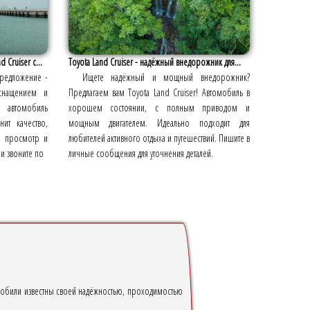
Cruiser с...
Toyota Land Cruiser - надёжный внедорожник для...
предложение -
Ищете надёжный и мощный внедорожник?
снащением и
Предлагаем вам Toyota Land Cruiser! Автомобиль в
 автомобиль
хорошем состоянии, с полным приводом и
нит качество,
мощным двигателем. Идеально подходит для
на просмотр и
любителей активного отдыха и путешествий. Пишите в
и звоните по
личные сообщения для уточнения деталей.
мобили известны своей надёжностью, проходимостью