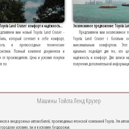
oyota Land Cruiser: комфорт и надёжность...
Эксклюзивное предложение: Toyota Land 
дставляем вам новый Toyota Land Cruiser -
Представляем вам эксклюзивное 
биль, который сочетает в себе комфорт,
Toyota Land Cruiser с богатым о
ность и превосходные технические
максимальным комфортом. Этот
еристики. Полный комплект документов и
идеально подойдёт для тех, кто це
я от производителя. Цена и условия покупки
надёжность и комфорт. Для записи 
те по
получения дополнительной информаци
Машины Тойота Ленд Крузер
жников и внедорожных автомобилей, производимых японской компанией Toyota. Эти авто
ородских условиях, так и в условиях бездорожья.