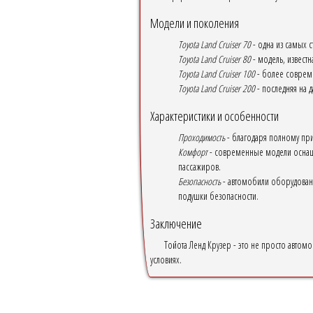
Модели и поколения
Toyota Land Cruiser 70
- одна из самых 
Toyota Land Cruiser 80
- модель, извест
Toyota Land Cruiser 100
- более совреме
Toyota Land Cruiser 200
- последняя на 
Характеристики и особенности
Проходимость
- благодаря полному при
Комфорт
- современные модели оснаще
пассажиров.
Безопасность
- автомобили оборудованы
подушки безопасности.
Заключение
Тойота Ленд Крузер - это не просто авто
условиях.