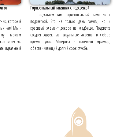
ки от
Горизонтальный памятник с подсветкой
Предлагаем вам горизонтальный памятник с
тник, который
подсветкой. Это не только дань памяти, но и
сь к нам! Мы -
красивый элемент декора на кладбище. Подсветка
этому можем
создаёт эффектные визуальные акценты в любое
кое качество.
время суток. Материал - прочный мрамор,
ать идеальный
обеспечивающий долгий срок службы.