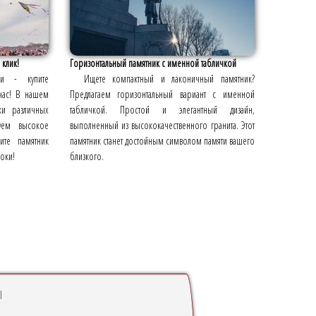
 клик!
Горизонтальный памятник с именной табличкой
и - купите
Ищете компактный и лаконичный памятник?
час! В нашем
Предлагаем горизонтальный вариант с именной
ки различных
табличкой. Простой и элегантный дизайн,
уем высокое
выполненный из высококачественного гранита. Этот
ите памятник
памятник станет достойным символом памяти вашего
роки!
близкого.
ы