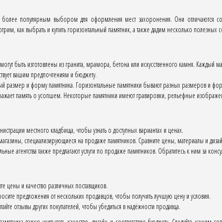
всё более популярным выбором для оформления мест захоронения. Они отличаются 
трим, как выбрать и купить горизонтальный памятник, а также дадим несколько полезных с
огут быть изготовлены из гранита, мрамора, бетона или искусственного камня. Каждый ма
тствует вашим предпочтениям и бюджету.
й размер и форму памятника. Горизонтальные памятники бывают разных размеров и форм
ражает память о усопшем. Некоторые памятники имеют гравировки, рельефные изображен
нистрации местного кладбища, чтобы узнать о доступных вариантах и ценах.
магазины, специализирующиеся на продаже памятников. Сравните цены, материалы и дизай
ьные агентства также предлагают услуги по продаже памятников. Обратитесь к ним за кон
те цены и качество различных поставщиков.
осите предложения от нескольких продавцов, чтобы получить лучшую цену и условия.
айте отзывы других покупателей, чтобы убедиться в надёжности продавца.
мятника важно учитывать качество, дизайн и соответствие бюджету. Следуйте нашим с