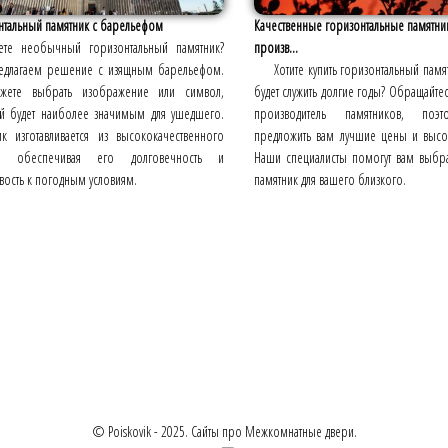
нтальный памятник с барельефом
Качественные горизонтальные памятни
те необычный горизонтальный памятник?
произв...
длагаем решение с изящным барельефом.
Хотите купить горизонтальный памя
ете выбрать изображение или символ,
будет служить долгие годы? Обращайте
й будет наиболее значимым для ушедшего.
производитель памятников, по
ик изготавливается из высококачественного
предложить вам лучшие цены и высо
та, обеспечивая его долговечность и
Наши специалисты помогут вам выбр
вость к погодным условиям.
памятник для вашего близкого.
© Poiskovik - 2025. Сайты про Межкомнатные двери.