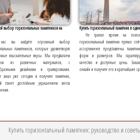
й выбор горизонтальных памятников на
Купить горизонтальный памятник в один
Не тратьте время на поиск
нас вы найдёте огромный выбор
горизонтальный памятник прямо сей
нтальных памятников, которые удовлетворят
ассортименте представлены памятни
амые взыскательные вкусы. Мы предлагаем
форм и размеров. Мы гарантир
ники из различных материалов, с
качество и доступные цены. Закаж
образными дизайнами и гравировками.
онлайн и получите его в кратчайшие с
те заказ уже сегодня и получите памятник,
й станет достойным украшением места
нения.
Купить горизонтальный памятник: руководство и совет