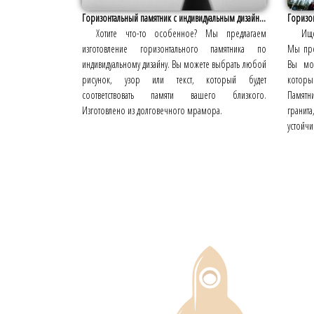
Горизонтальный памятник с индивидуальным дизайн...
Горизо
Хотите что-то особенное? Мы предлагаем
Ище
изготовление горизонтального памятника по
Мы пре
индивидуальному дизайну. Вы можете выбрать любой
Вы мож
рисунок, узор или текст, который будет
которы
соответствовать памяти вашего близкого.
Памятн
Изготовлено из долговечного мрамора.
грани
устойчи