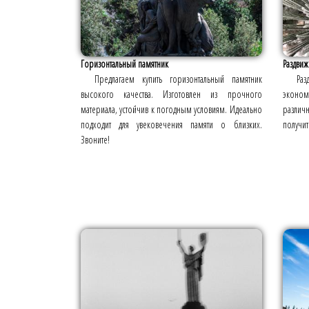
Горизонтальный памятник
Раздвиж
Предлагаем купить горизонтальный памятник
Раз
высокого качества. Изготовлен из прочного
эконом
материала, устойчив к погодным условиям. Идеально
различн
подходит для увековечения памяти о близких.
получит
Звоните!