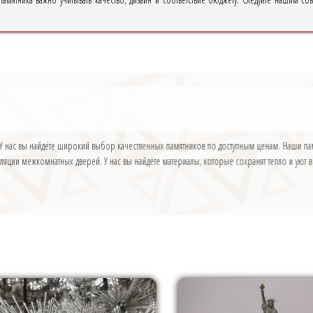
 У нас вы найдёте широкий выбор качественных памятников по доступным ценам. Наши па
ции межкомнатных дверей. У нас вы найдёте материалы, которые сохранят тепло и уют в 