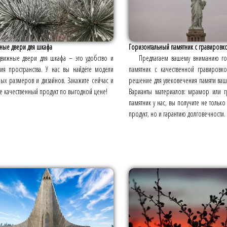
ные двери для шкафа
Горизонтальный памятник с гравировк
движные двери для шкафа – это удобство и
Предлагаем вашему вниманию го
ия пространства. У нас вы найдёте модели
памятник с качественной гравировк
ых размеров и дизайнов. Закажите сейчас и
решение для увековечения памяти ваш
е качественный продукт по выгодной цене!
Варианты материалов: мрамор или гр
памятник у нас, вы получите не тольк
продукт, но и гарантию долговечности.