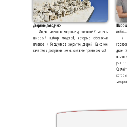
Дверные доводчики
Широки
Ищете надёжные дверные доводчики? У нас есть
любо...
широкий выбор моделей, которые обеспечат
У 
плавное и бесшумное закрытие дверей. Высокое
горизо
качество и доступные цены. Закажите прямо сейчас!
даже с
памят
разно
Сделай
которы
захоро