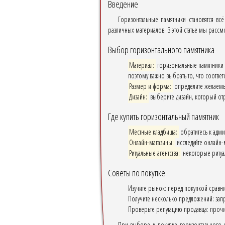
Введение
Горизонтальные памятники становятся 
различных материалов. В этой статье мы рассмо
Выбор горизонтального памятника
Материал:
горизонтальные памятники м
поэтому важно выбрать то, что соотве
Размер и форма:
определите желаемы
Дизайн:
выберите дизайн, который от
Где купить горизонтальный памятник
Местные кладбища:
обратитесь к адми
Онлайн-магазины:
исследуйте онлайн-
Ритуальные агентства:
некоторые ритуал
Советы по покупке
Изучите рынок: перед покупкой сравни
Получите несколько предложений: запр
Проверьте репутацию продавца: прочит
При выборе и покупке горизонтального па