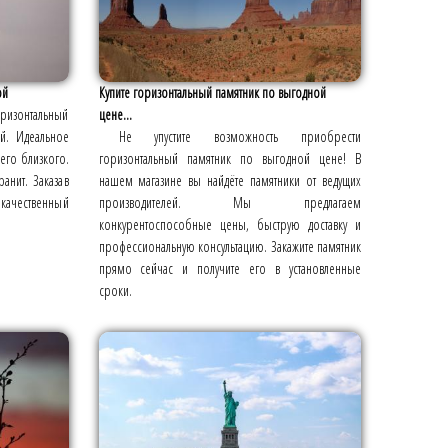
ой
Купите горизонтальный памятник по выгодной
ризонтальный
цене...
ой. Идеальное
Не упустите возможность приобрести
его близкого.
горизонтальный памятник по выгодной цене! В
анит. Заказав
нашем магазине вы найдёте памятники от ведущих
о качественный
производителей. Мы предлагаем
конкурентоспособные цены, быструю доставку и
профессиональную консультацию. Закажите памятник
прямо сейчас и получите его в установленные
сроки.